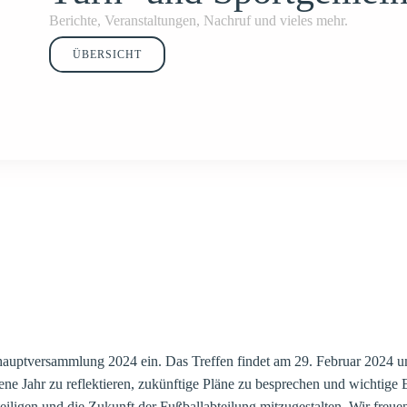
Berichte, Veranstaltungen, Nachruf und vieles mehr.
ÜBERSICHT
eshauptversammlung 2024 ein. Das Treffen findet am 29. Februar 2024 u
ene Jahr zu reflektieren, zukünftige Pläne zu besprechen und wichtige 
teiligen und die Zukunft der Fußballabteilung mitzugestalten. Wir freue