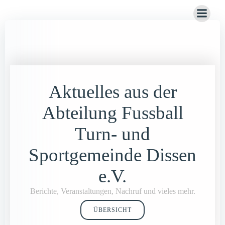
Zum
Inhalt
springen
Aktuelles aus der
Abteilung Fussball
Turn- und
Sportgemeinde Dissen
e.V.
Berichte, Veranstaltungen, Nachruf und vieles mehr.
ÜBERSICHT